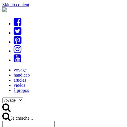
Skip to content
voyage
handicap
articles
vidéos
à propos
Je cherche...